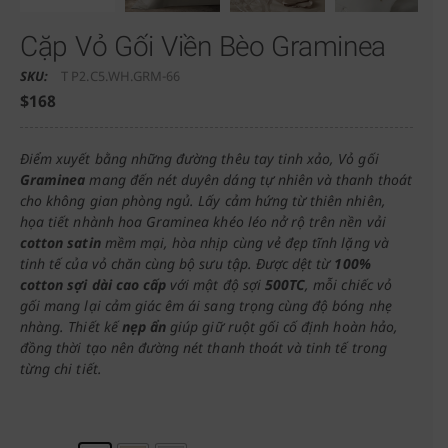
Cặp Vỏ Gối Viền Bèo Graminea
SKU:
T P2.C5.WH.GRM-66
$
168
Điểm xuyết bằng những đường thêu tay tinh xảo, Vỏ gối
Graminea
mang đến nét duyên dáng tự nhiên và thanh thoát
cho không gian phòng ngủ. Lấy cảm hứng từ thiên nhiên,
họa tiết nhành hoa Graminea khéo léo nở rộ trên nền vải
cotton satin
mềm mại, hòa nhịp cùng vẻ đẹp tĩnh lặng và
tinh tế của vỏ chăn cùng bộ sưu tập. Được dệt từ
100%
cotton sợi dài cao cấp
với mật độ sợi
500TC
, mỗi chiếc vỏ
gối mang lại cảm giác êm ái sang trọng cùng độ bóng nhẹ
nhàng. Thiết kế
nẹp ẩn
giúp giữ ruột gối cố định hoàn hảo,
đồng thời tạo nên đường nét thanh thoát và tinh tế trong
từng chi tiết.