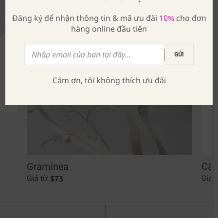
Đăng ký để nhận thông tin & mã ưu đãi
10%
cho đơn
hàng online đầu tiên
GỬI
Cảm ơn, tôi không thích ưu đãi
Graminea
Cặp
$
73
Giá từ
Giá 