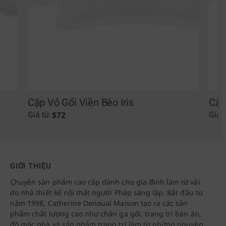
Cặp Vỏ Gối Viền Bèo Iris
Cặp
$
72
Giá từ
Giá 
GIỚI THIỆU
Chuyên sản phẩm cao cấp dành cho gia đình làm từ vải
do nhà thiết kế nội thất người Pháp sáng lập. Bắt đầu từ
năm 1998, Catherine Denoual Maison tạo ra các sản
phẩm chất lượng cao như chăn ga gối, trang trí bàn ăn,
đồ mặc nhà và sản phẩm trang trí làm từ những nguyên