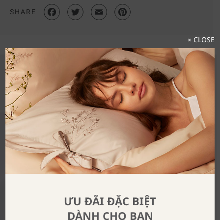
SHARE
× CLOSE
Khám Phá Trọn Bộ Sưu Tập
ƯU ĐÃI ĐẶC BIỆT
DÀNH CHO BẠN