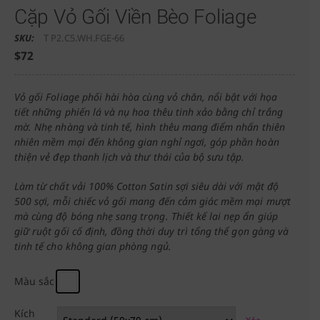
Cặp Vỏ Gối Viền Bèo Foliage
SKU:
T P2.C5.WH.FGE-66
$
72
Vỏ gối Foliage phối hài hòa cùng vỏ chăn, nổi bật với họa
tiết những phiến lá và nụ hoa thêu tinh xảo bằng chỉ trắng
mờ. Nhẹ nhàng và tinh tế, hình thêu mang điểm nhấn thiên
nhiên mềm mại đến không gian nghỉ ngơi, góp phần hoàn
thiện vẻ đẹp thanh lịch và thư thái của bộ sưu tập.
Làm từ chất vải 100% Cotton Satin sợi siêu dài với mật độ
500 sợi, mỗi chiếc vỏ gối mang đến cảm giác mềm mại mượt
mà cùng độ bóng nhẹ sang trọng. Thiết kế lai nẹp ẩn giúp
giữ ruột gối cố định, đồng thời duy trì tổng thể gọn gàng và
tinh tế cho không gian phòng ngủ.
Màu sắc
Kích