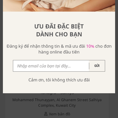
Saudi Arabia
Tanagra – Jeddah
Tahlia Street, Mashaal Center, Jeddah
ƯU ĐÃI ĐẶC BIỆT
Xem bản đồ
DÀNH CHO BẠN
Đăng ký để nhận thông tin & mã ưu đãi
10%
cho đơn
Tanagra – Olaya Center
hàng online đầu tiên
Ground floor, Olaya Towers, Al Riyadh
Xem bản đồ
GỬI
Cảm ơn, tôi không thích ưu đãi
Kuwait
Tanagra – Salhiya
Mohammed Thunayyan, Al Ghanem Street Salhiya
Complex, Kuwait City
Xem bản đồ