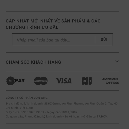
CẬP NHẬT MỚI NHẤT VỀ SẢN PHẨM & CÁC
CHƯƠNG TRÌNH ƯU ĐÃI.
GỬI
CHĂM SÓC KHÁCH HÀNG
CÔNG TY CỔ PHẦN CON ONG
Địa chỉ đăng kí kinh doanh: 586C đường An Phú, Phường An Phú, Quận 2, Tp. Hồ
Chí Minh, Việt Nam
Giấy CNĐKDN: 0302519803 – Ngày cấp 10/01/2002
Cơ quan cấp: Phòng Đăng ký kinh doanh – Sở kế hoạch và Đầu tư TP.HCM.