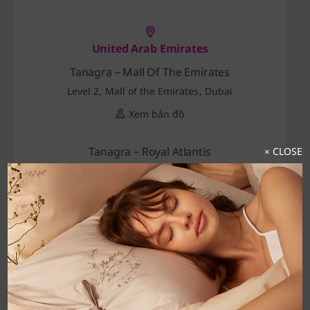
United Arab Emirates
Tanagra – Mall Of The Emirates
Level 2, Mall of the Emirates, Dubai
Xem bản đồ
Tanagra – Royal Atlantis
× CLOSE
Crescent Road, Palm Jumeirah, Dubai
Xem bản đồ
Tanagra – Marina Mall
Ground floor, VIP entrance, Marina Mall, Abu Dhabi
Xem bản đồ