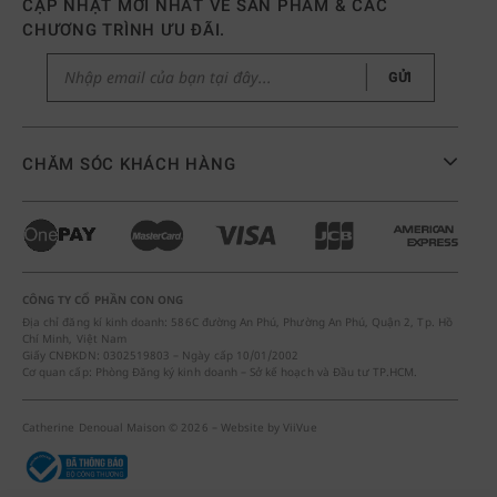
CẬP NHẬT MỚI NHẤT VỀ SẢN PHẨM & CÁC
CHƯƠNG TRÌNH ƯU ĐÃI.
GỬI
CHĂM SÓC KHÁCH HÀNG
CÔNG TY CỔ PHẦN CON ONG
Địa chỉ đăng kí kinh doanh: 586C đường An Phú, Phường An Phú, Quận 2, Tp. Hồ
Chí Minh, Việt Nam
Giấy CNĐKDN: 0302519803 – Ngày cấp 10/01/2002
Cơ quan cấp: Phòng Đăng ký kinh doanh – Sở kế hoạch và Đầu tư TP.HCM.
Catherine Denoual Maison © 2026 – Website by
ViiVue