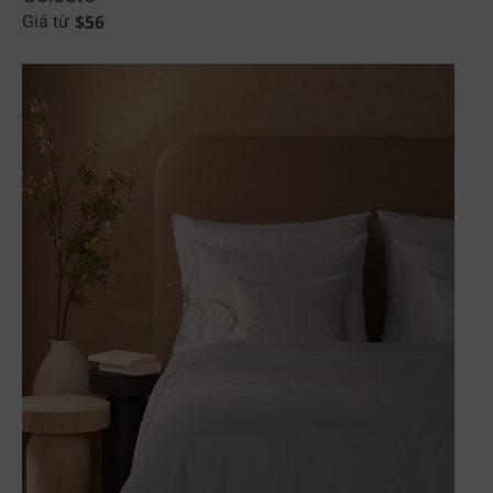
$
56
Giá từ