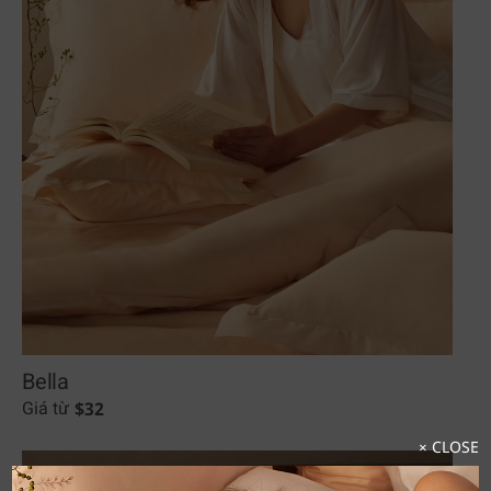
Bella
$
32
Giá từ
× CLOSE