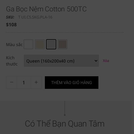
Ga Bọc Nệm Cotton 500TC
SKU:
T UI.C5.SKG.PLA-16
$
108
Màu sắc
Kích
Xóa
thước
THÊM VÀO GIỎ HÀNG
Có Thể Bạn Quan Tâm