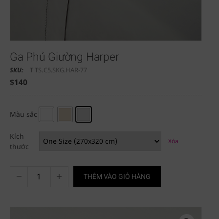
Ga Phủ Giường Harper
SKU:
T TS.C5.SKG.HAR-77
$
140
Màu sắc
Kích
Xóa
thước
THÊM VÀO GIỎ HÀNG