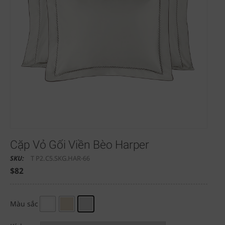
Cặp Vỏ Gối Viền Bèo Harper
SKU:
T P2.C5.SKG.HAR-66
$
82
Màu sắc