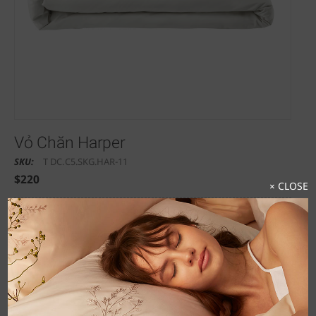
Vỏ Chăn Harper
SKU:
T DC.C5.SKG.HAR-11
$
220
× CLOSE
Màu sắc
Kích
Xóa
thước
THÊM VÀO GIỎ HÀNG