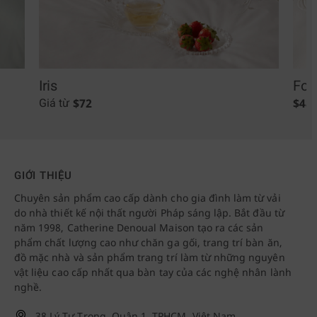
Iris
Fol
$
72
$
48
Giá từ
GIỚI THIỆU
Chuyên sản phẩm cao cấp dành cho gia đình làm từ vải
do nhà thiết kế nội thất người Pháp sáng lập. Bắt đầu từ
năm 1998, Catherine Denoual Maison tạo ra các sản
phẩm chất lượng cao như chăn ga gối, trang trí bàn ăn,
đồ mặc nhà và sản phẩm trang trí làm từ những nguyên
vật liệu cao cấp nhất qua bàn tay của các nghệ nhân lành
nghề.
38 Lý Tự Trọng, Quận 1, TPHCM, Việt Nam