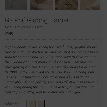
Ga Phủ Giường Harper
SKU:
T TS.C5.SKG.HAR-77
$
140
Một tác phẩm cổ điển không bao giờ lỗi mốt, ga phủ giường
Harper là tấm ga mà bạn sẽ yêu thích suốt đời. Mang đến sự
sang trọng thanh nhã, ga phủ giường được thiết kế với hình
thêu xương cá tinh tế mang lại vẻ tự nhiên, mềm mại cho
chiếc giường của bạn. Ga trải giường của chúng tôi đều làm
từ 100% Cotton Satin 500 sợi siêu dài. Vào mùa đông, bạn
nên trải một tấm ga phủ bên dưới chăn đắp, sau đó lật
ngược phần đầu ga phủ xếp trên cùng để khoe hình thêu xinh
xắn. Trong những buổi tối mùa hè oi bức, chỉ cần đắp một
tấm ga phủ giường, bạn sẽ có một đêm ngon giấc.
Màu sắc