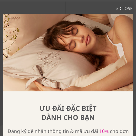
× CLOSE
Khám Phá Trọn Bộ Sưu Tập
ƯU ĐÃI ĐẶC BIỆT
DÀNH CHO BẠN
Đăng ký để nhận thông tin & mã ưu đãi
10%
cho đơn