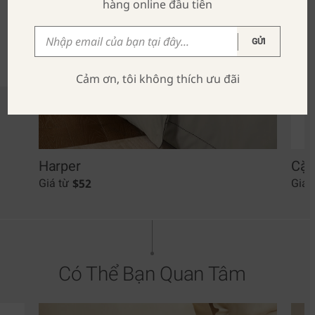
hàng online đầu tiên
GỬI
Cảm ơn, tôi không thích ưu đãi
Harper
Cặp
$
52
Giá từ
Giá 
Có Thể Bạn Quan Tâm