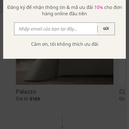
Đăng ký để nhận thông tin & mã ưu đãi
10%
cho đơn
hàng online đầu tiên
GỬI
Cảm ơn, tôi không thích ưu đãi
Palazzo
Cặp
$
169
Giá từ
Giá 