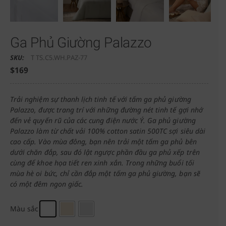
Ga Phủ Giường Palazzo
SKU:
T TS.C5.WH.PAZ-77
$
169
Trải nghiệm sự thanh lịch tinh tế với tấm ga phủ giường
Palazzo, được trang trí với những đường nét tinh tế gợi nhớ
đến vẻ quyến rũ của các cung điện nước Ý. Ga phủ giường
Palazzo làm từ chất vải 100% cotton satin 500TC sợi siêu dài
cao cấp. Vào mùa đông, bạn nên trải một tấm ga phủ bên
dưới chăn đắp, sau đó lật ngược phần đầu ga phủ xếp trên
cùng để khoe họa tiết ren xinh xắn. Trong những buổi tối
mùa hè oi bức, chỉ cần đắp một tấm ga phủ giường, bạn sẽ
có một đêm ngon giấc.
Màu sắc