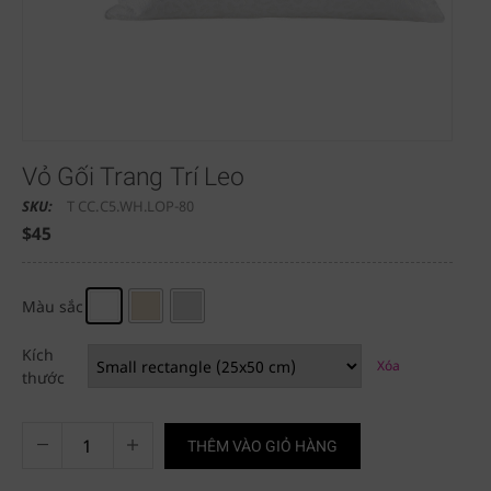
Vỏ Gối Trang Trí Leo
SKU:
T CC.C5.WH.LOP-80
$
45
Màu sắc
Kích
Xóa
thước
THÊM VÀO GIỎ HÀNG