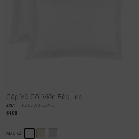
Cặp Vỏ Gối Viền Bèo Leo
SKU:
T P2.C5.WH.LOP-66
$
108
Màu sắc