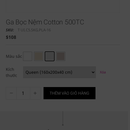
Ga Bọc Nệm Cotton 500TC
SKU:
T UI.C5.SKG.PLA-16
$
108
Màu sắc
Kích
Xóa
thước
THÊM VÀO GIỎ HÀNG