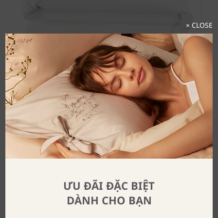
× CLOSE
Vỏ Chăn Leo
SKU:
T DC.C5.WH.LOP-11
$
373
Màu sắc
ƯU ĐÃI ĐẶC BIỆT
Kích
Xóa
DÀNH CHO BẠN
thước
Available on backorder