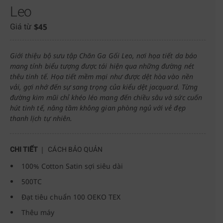
Leo
$
45
Giá từ
Giới thiệu bộ sưu tập Chăn Ga Gối Leo, nơi họa tiết da báo
mang tính biểu tượng được tái hiện qua những đường nét
thêu tinh tế. Họa tiết mềm mại như được dệt hòa vào nền
vải, gợi nhớ đến sự sang trọng của kiểu dệt jacquard. Từng
đường kim mũi chỉ khéo léo mang đến chiều sâu và sức cuốn
hút tinh tế, nâng tầm không gian phòng ngủ với vẻ đẹp
thanh lịch tự nhiên.
CHI TIẾT
CÁCH BẢO QUẢN
100% Cotton Satin sợi siêu dài
500TC
Đạt tiêu chuẩn 100 OEKO TEX
Thêu máy