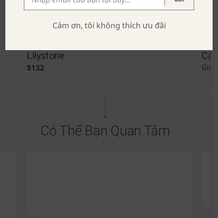
Cảm ơn, tôi không thích ưu đãi
Lilystone
Cặp
$
132
Giá 
Có Thể Bạn Quan Tâm