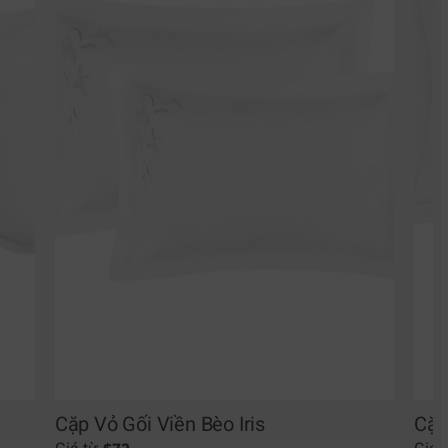
Cặp Vỏ Gối Viền Bèo Iris
Cặp