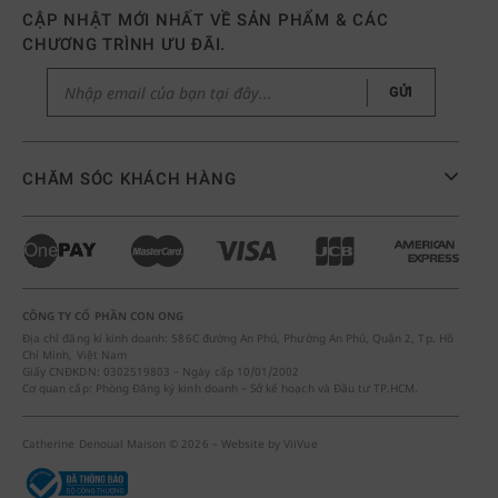
CẬP NHẬT MỚI NHẤT VỀ SẢN PHẨM & CÁC
CHƯƠNG TRÌNH ƯU ĐÃI.
GỬI
CHĂM SÓC KHÁCH HÀNG
CÔNG TY CỔ PHẦN CON ONG
Địa chỉ đăng kí kinh doanh: 586C đường An Phú, Phường An Phú, Quận 2, Tp. Hồ
Chí Minh, Việt Nam
Giấy CNĐKDN: 0302519803 – Ngày cấp 10/01/2002
Cơ quan cấp: Phòng Đăng ký kinh doanh – Sở kế hoạch và Đầu tư TP.HCM.
Catherine Denoual Maison © 2026 – Website by
ViiVue