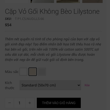
Cặp Vỏ Gối Không Bèo Lilystone
SKU:
T P1.C5.NUD.LLS-66
$
54
Thêm nét quyến rũ tinh tế cho phòng ngủ của bạn với cặp vỏ
gối xinh đẹp này! Tạo điểm nhấn bởi họa tiết thêu hoa rũ nhẹ
hai bên vỏ gối, trên nền vải 100% vải cotton satin 500TC sợi
siêu dài sợi dài, mỗi chiếc vỏ gối Lilystone đều được hoàn
thiện với nẹp ẩn để giữ ruột gối cố định bên trong.
Màu sắc
Kích
Xóa
thước
THÊM VÀO GIỎ HÀNG