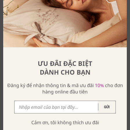
bạn đi ngủ, niềm bất ngờ nhỏ xinh này cho bạn những
giấc mơ ngọt ngào hơn.
ƯU ĐÃI ĐẶC BIỆT
DÀNH CHO BẠN
Đăng ký để nhận thông tin & mã ưu đãi
10%
cho đơn
hàng online đầu tiên
GỬI
Cảm ơn, tôi không thích ưu đãi