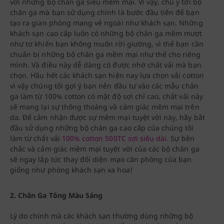
với những bộ chăn ga siêu mềm mại. Vì vậy, chú ý tới bộ
chăn ga mà bạn sử dụng chính là bước đầu tiên để bạn
tạo ra gian phòng mang vẻ ngoài như khách sạn. Những
khách sạn cao cấp luôn có những bộ chăn ga mềm mượt
như tơ khiến bạn không muốn rời giường, vì thế bạn cần
chuẩn bị những bộ chăn ga mềm mại như thế cho riêng
mình. Và điều này dễ dàng có được nhờ chất vải mà bạn
chọn. Hầu hết các khách sạn hiện nay lựa chọn vải cotton
vì vậy chúng tôi gợi ý bạn nên đầu tư vào các mẫu chăn
ga làm từ 100% cotton có mật độ sợi chỉ cao, chất vải này
sẽ mang lại sự thông thoáng và cảm giác mềm mại trên
da. Để cảm nhận được sự mềm mại tuyệt vời này, hãy bắt
đầu sử dụng những bộ chăn ga cao cấp của chúng tôi
làm từ chất vải
100% cotton 500TC sợi siêu dài.
Sự bền
chắc và cảm giác mềm mại tuyệt vời của các bộ chăn ga
sẽ ngay lập tức thay đổi diện mạo căn phòng của bạn
giống như phòng khách sạn xa hoa!
2. Chăn Ga Tông Màu Sáng
Lý do chính mà các khách sạn thường dùng những bộ