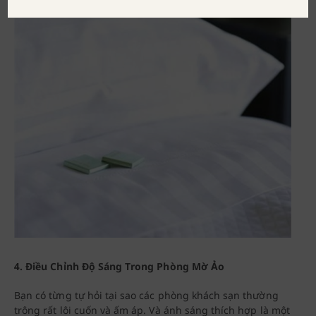
4. Điều Chỉnh Độ Sáng Trong Phòng Mờ Ảo
Bạn có từng tự hỏi tại sao các phòng khách sạn thường
trông rất lôi cuốn và ấm áp. Và ánh sáng thích hợp là một