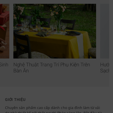
Sinh
Nghệ Thuật Trang Trí Phụ Kiện Trên
Hướng
Bàn Ăn
Sạch 
GIỚI THIỆU
Chuyên sản phẩm cao cấp dành cho gia đình làm từ vải
do nhà thiết kế nội thất người Pháp sáng lập. Bắt đầu từ