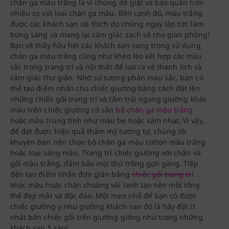
chăn ga màu trắng là vì chúng dễ giặt và bảo quản hơn
nhiều so với loại chăn ga màu. Bên cạnh đó, màu trắng
được các khách sạn ưa thích do chúng ngay lập tức làm
bừng sáng và mang lại cảm giác sạch sẽ cho gian phòng!
Bạn sẽ thấy hầu hết các khách sạn sang trọng sử dụng
chăn ga màu trắng cũng như khéo léo kết hợp các màu
sắc trong trang trí và nội thất để tạo ra vẻ thanh lịch và
cảm giác thư giãn. Nhờ sự tương phản màu sắc, bạn có
thể tạo điểm nhấn cho chiếc giường bằng cách đặt lên
những chiếc gối trang trí và tấm trải ngang giường khác
màu trên chiếc giường có sẵn
bộ chăn ga màu trắng
hoặc màu trung tính như màu be hoặc xám nhạt. Vì vậy,
để đạt được hiệu quả thẩm mỹ tương tự, chúng tôi
khuyên bạn nên chọn bộ chăn ga màu cotton màu trắng
hoặc loại sáng màu. Trang trí chiếc giường với chăn và
gối màu trắng, đảm bảo mọi thứ trông gọn gàng. Tiếp
đến tạo điểm nhấn đơn giản bằng
chiếc gối trang tr
í
khác màu hoặc chăn choàng vải lanh tạo nên một tổng
thể đẹp mắt và độc đáo. Một mẹo nhỏ để bạn có được
chiếc giường y như giường khách sạn đó là hãy đặt ít
nhất bốn chiếc gối trên giường giống như trong những
khách sạn 5 sao!