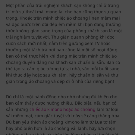
Một phần của trải nghiệm khách sạn không chỉ ở trang
trí mà sự thoải mái mang lại cho bạn cũng thực sự quan
trọng. Khoác trên mình chiếc áo choàng linen mềm mại
và dạo bước trên đôi dép êm mềm khi bạn đang thưởng
thức không gian sang trọng của phòng khách sạn là một
trải nghiệm tuyệt vời. Thư giãn quanh phòng khi đọc
cuốn sách mới nhất, nằm trên giường xem TV hoặc
thưởng một tách trà nơi ban công là một số hoạt động
bạn có thể thực hiện khi đang mặc trên mình chiếc áo
choàng duyên dáng mà khách sạn chuẩn bị sẵn. Bạn có
thể tạo ra cảm giác tương tự tại nhà, vào mỗi buổi sáng
khi thức dậy hoặc sau khi tắm, hãy chuẩn bị sẵn và thư
giãn trong áo choàng và dép đi ở nhà của riêng bạn!
Dù chỉ là một hành động nho nhỏ nhưng đủ khiến cho
bạn cảm thấy được nuông chiều. Đặc biệt, nếu bạn có
sẵn những
chiếc áo kimono hoặc áo choàng
làm từ loại
vải mềm mại, cảm giác tuyệt vời này sẽ càng thăng hoa.
Dù bạn yêu thích áo choàng kimono làm từ Lụa tơ tằm
hay phổ biến hơn là áo choàng vải lanh, hãy lựa chọn
những gì bạn thích và khéo léo lồng ghép sự thoải mái