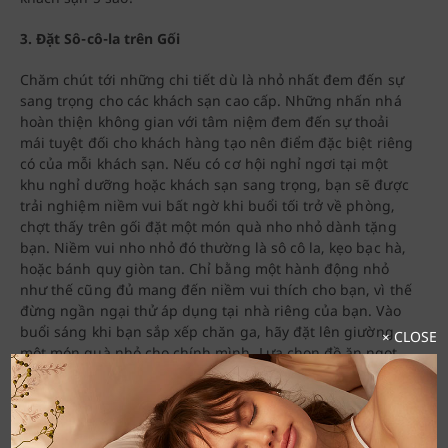
3. Đặt Sô-cô-la trên Gối
Chăm chút tới những chi tiết dù là nhỏ nhất đem đến sự
sang trọng cho các khách sạn cao cấp. Những nhấn nhá
hoàn thiện không gian với tâm niệm đem đến sự thoải
mái tuyệt đối cho khách hàng tạo nên điểm đặc biệt riêng
có của mỗi khách sạn. Nếu có cơ hội nghỉ ngơi tại một
khu nghỉ dưỡng hoặc khách sạn sang trọng, bạn sẽ được
trải nghiệm niềm vui bất ngờ khi buổi tối trở về phòng,
chợt thấy trên gối đặt một món quà nho nhỏ dành tặng
bạn. Niềm vui nho nhỏ đó thường là sô cô la, kẹo bạc hà,
hoặc bánh quy giòn tan. Chỉ bằng một hành động nhỏ
như thế cũng đủ mang đến niềm vui thích cho bạn, vì thế
đừng ngần ngại thử áp dụng tại nhà riêng của bạn. Vào
buổi sáng khi bạn sắp xếp chăn ga, hãy đặt lên giường
× CLOSE
một món quà nhỏ cho chính mình. Lựa chọn đồ ăn ngọt
mà bạn yêu thích và chỉ nên thực hiện điều này một hoặc
hai lần trong một tuần để bạn cảm nhận được sự đặc biệt
của nó. Việc làm đáng yêu này sẽ mang lại cảm giác dịu
dàng cho không gian của riêng bạn và vào buổi tối khi