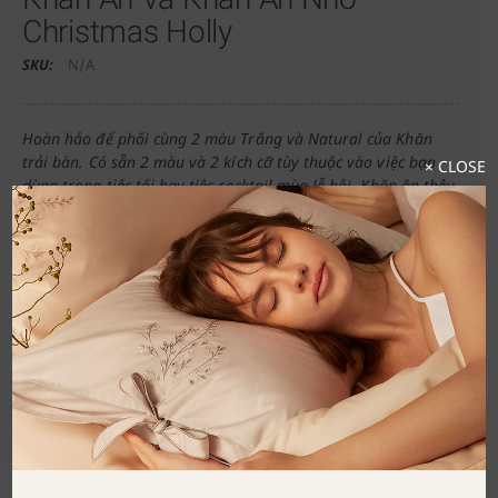
Christmas Holly
SKU:
N/A
Hoàn hảo để phối cùng 2 màu Trắng và Natural của Khăn
trải bàn. Có sẵn 2 màu và 2 kích cỡ tùy thuộc vào việc bạn
× CLOSE
dùng trong tiệc tối hay tiệc cocktail mùa lễ hội. Khăn ăn thêu
hình một bó ô rô rực rỡ, trong khi khăn ăn cocktail khéo léo
khoe hình thêu một nhành hoa ô rô xinh xắn. Tất cả đều
được thêu bằng một tông màu nhẹ nhàng tạo nên nét hiện
đại cho Giáng sinh.
This product is currently out of stock and unavailable.
SHARE