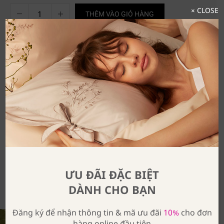
× CLOSE
THÊM VÀO GIỎ HÀNG
VÌ SAO YÊU THIẾT KẾ NÀY
CHI TIẾT
CÁCH BẢO QUẢN
Là mẫu trang trí bàn cần có cho mùa lễ hội, Palazzo mang
vẻ sang trọng sa hoa đến bàn tiệc của bạn.
SHARE
ƯU ĐÃI ĐẶC BIỆT
Có Thể Bạn Quan Tâm
DÀNH CHO BẠN
Đăng ký để nhận thông tin & mã ưu đãi
10%
cho đơn
hàng online đầu tiên