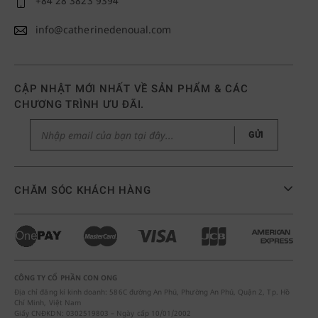
+84 28 3823 9394
info@catherinedenoual.com
CẬP NHẬT MỚI NHẤT VỀ SẢN PHẨM & CÁC
CHƯƠNG TRÌNH ƯU ĐÃI.
GỬI
CHĂM SÓC KHÁCH HÀNG
CÔNG TY CỔ PHẦN CON ONG
Địa chỉ đăng kí kinh doanh: 586C đường An Phú, Phường An Phú, Quận 2, Tp. Hồ
Chí Minh, Việt Nam
Giấy CNĐKDN: 0302519803 – Ngày cấp 10/01/2002