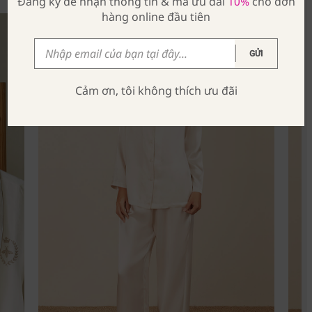
Đăng ký để nhận thông tin & mã ưu đãi
10%
cho đơn
hàng online đầu tiên
GỬI
Cảm ơn, tôi không thích ưu đãi