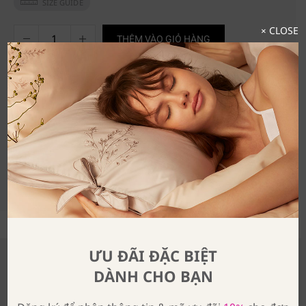
SIZE GUIDE
× CLOSE
THÊM VÀO GIỎ HÀNG
CHI TIẾT
CÁCH BẢO QUẢN
Chất liệu: Tencel pha Linen
Màu: Sand
SHARE
ƯU ĐÃI ĐẶC BIỆT
DÀNH CHO BẠN
Có Thể Bạn Quan Tâm