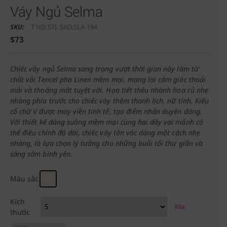
Váy Ngủ Selma
SKU:
T ND.STL.SAD.SLA-194
$
73
Chiếc váy ngủ Selma sang trọng vượt thời gian này làm từ
chất vải Tencel pha Linen mềm mại, mang lại cảm giác thoải
mái và thoáng mát tuyệt vời. Họa tiết thêu nhành hoa rủ nhẹ
nhàng phía trước cho chiếc váy thêm thanh lịch, nữ tính. Kiểu
cổ chữ V được may viền tinh tế, tạo điểm nhấn duyên dáng.
Với thiết kế dáng suông mềm mại cùng hai dây vai mảnh có
thể điều chỉnh độ dài, chiếc váy tôn vóc dáng một cách nhẹ
nhàng, là lựa chọn lý tưởng cho những buổi tối thư giãn và
sáng sớm bình yên.
Màu sắc
Kích
Xóa
thước