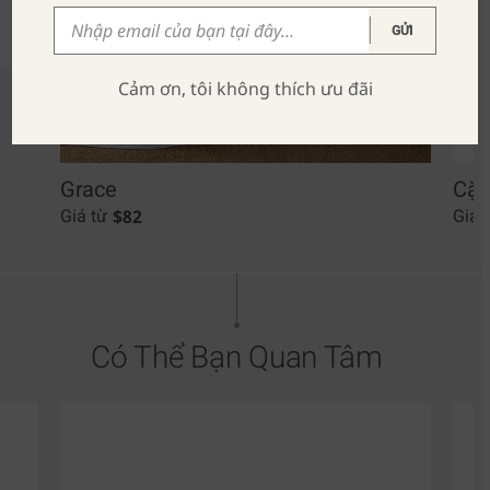
GỬI
Cảm ơn, tôi không thích ưu đãi
Grace
Cặp
$
82
Giá từ
Giá 
Có Thể Bạn Quan Tâm