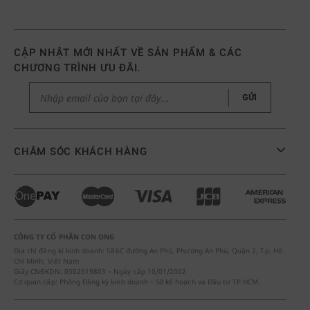
CẬP NHẬT MỚI NHẤT VỀ SẢN PHẨM & CÁC
CHƯƠNG TRÌNH ƯU ĐÃI.
GỬI
CHĂM SÓC KHÁCH HÀNG
CÔNG TY CỔ PHẦN CON ONG
Địa chỉ đăng kí kinh doanh: 586C đường An Phú, Phường An Phú, Quận 2, Tp. Hồ
Chí Minh, Việt Nam
Giấy CNĐKDN: 0302519803 – Ngày cấp 10/01/2002
Cơ quan cấp: Phòng Đăng ký kinh doanh – Sở kế hoạch và Đầu tư TP.HCM.