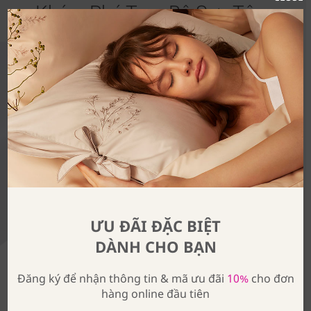
Khám Phá Trọn Bộ Sưu Tập
ƯU ĐÃI ĐẶC BIỆT
DÀNH CHO BẠN
Đăng ký để nhận thông tin & mã ưu đãi
10%
cho đơn
hàng online đầu tiên