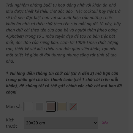
Trải nghiệm những buổi tụ họp đáng nhớ với khăn ăn nhỏ
Mia được thiết kế thêu chữ độc đáo. Tiệc cocktail hay tiệc trà
sẽ trở nên đặc biệt hơn với sự xuất hiện của những chiếc
khăn ăn nhỏ có thêu chữ theo tên của mỗi người. Vì vậy, hãy
chọn chữ cái theo tên của bạn bè và người thân (theo bảng
Alphabet) trong số 5 màu tuyệt đẹp để tạo ra bàn tiệc bắt
mắt, độc đáo của riêng bạn. Làm từ 100% Linen chất lượng
cao, thiết kế với kiểu thêu rua đơn giản viền khăn, tạo nên
một thiết kế giản dị đời thường nhưng cũng rất tinh tế tao
nhã.
* Vui lòng điền thông tin chữ cái (từ A đến Z) mà bạn cần
trong phần ghi chú lúc thanh toán (chỉ 1 chữ cái trên mỗi
khăn), để chúng tôi có thể gửi chính xác chữ cái mà bạn đã
chọn!
Màu sắc
Kích
Xóa
thước