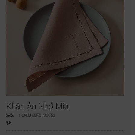
Khăn Ăn Nhỏ Mia
SKU:
T CN.LN.LRO.MIA-52
$
6